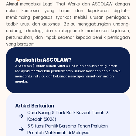
Akmal mengetuai Legal That Works dan ASCOLAW dengan 
naluri komersial yang tajam dan kepakaran digital—
membimbing pengasas syarikat melalui urusan perniagaan, 
tadbir urus, dan automasi. Beliau menggabungkan undang-
undang, teknologi, dan strategi untuk memberikan kejelasan, 
pertumbuhan, dan impak sebenar kepada pemilik perniagaan 
yang berazam.
Apakah itu ASCOLAW?
ASCOLAW (Tetuan Akmal Saufi & Co) ialah sebuah firm guaman 
Malaysia memberikan perkhidmatan urusan hartanah dan pusaka 
membantu individu dan keluarga mencapai hasrat dan impian 
mereka.
Artikel Berkaitan
Cara Buang & Tarik Balik Kaveat Tanah: 3 
Kaedah (2026)
5 Situasi Pemilik Bersama Tanah Perlukan 
Perintah Mahkamah di Malaysia