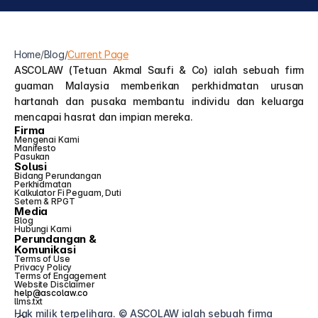
Home
/
Blog
/
Current Page
ASCOLAW (Tetuan Akmal Saufi & Co) ialah sebuah firm 
guaman Malaysia memberikan perkhidmatan urusan 
hartanah dan pusaka membantu individu dan keluarga 
mencapai hasrat dan impian mereka.
Firma
Mengenai Kami
Manifesto
Pasukan
Solusi
Bidang Perundangan
Perkhidmatan
Kalkulator Fi Peguam, Duti 
Setem & RPGT
Media
Blog
Hubungi Kami
Perundangan &
Komunikasi
Terms of Use
Privacy Policy
Terms of Engagement
Website Disclaimer
help@ascolaw.co
llms.txt
Hak milik terpelihara. © ASCOLAW ialah sebuah firma 