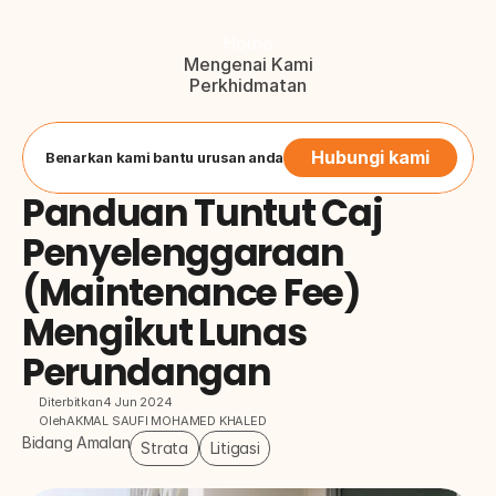
Home
Mengenai Kami
Perkhidmatan
Blog
Hubungi Kami
Button
Hubungi kami
Benarkan kami bantu urusan anda
Panduan Tuntut Caj 
Penyelenggaraan 
(Maintenance Fee) 
Mengikut Lunas 
Perundangan
Diterbitkan
4 Jun 2024
Oleh
AKMAL SAUFI MOHAMED KHALED
Bidang Amalan
Strata
Litigasi