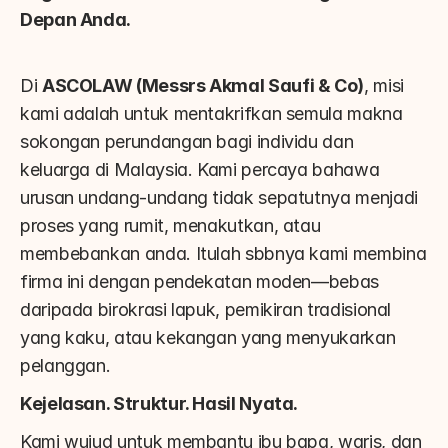
Depan Anda.
Di 
ASCOLAW (Messrs Akmal Saufi & Co)
, misi 
kami adalah untuk mentakrifkan semula makna 
sokongan perundangan bagi individu dan 
keluarga di Malaysia. Kami percaya bahawa 
urusan undang-undang tidak sepatutnya menjadi 
proses yang rumit, menakutkan, atau 
membebankan anda. Itulah sbbnya kami membina 
firma ini dengan pendekatan moden—bebas 
daripada birokrasi lapuk, pemikiran tradisional 
yang kaku, atau kekangan yang menyukarkan 
pelanggan.
Kejelasan. Struktur. Hasil Nyata.
Kami wujud untuk membantu ibu bapa, waris, dan 