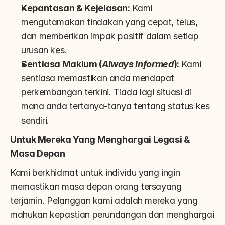
Kepantasan & Kejelasan:
 Kami 
mengutamakan tindakan yang cepat, telus, 
dan memberikan impak positif dalam setiap 
urusan kes.
Sentiasa Maklum (
Always Informed
):
 Kami 
sentiasa memastikan anda mendapat 
perkembangan terkini. Tiada lagi situasi di 
mana anda tertanya-tanya tentang status kes 
sendiri.
Untuk Mereka Yang Menghargai Legasi & 
Masa Depan
Kami berkhidmat untuk individu yang ingin 
memastikan masa depan orang tersayang 
terjamin. Pelanggan kami adalah mereka yang 
mahukan kepastian perundangan dan menghargai 