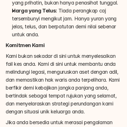
yang prihatin, bukan hanya penasihat tunggal.
Harga yang Telus:
 Tiada perangkap caj 
tersembunyi mengikut jam. Hanya yuran yang 
jelas, telus, dan berpatutan demi nilai sebenar 
untuk anda.
Komitmen Kami
Kami bukan sekadar di sini untuk menyelesaikan 
fail kes anda. Kami di sini untuk membantu anda 
melindungi legasi, menguruskan aset dengan adil, 
dan memastikan hak waris anda terpelihara. Kami 
berfikir demi kebajikan jangka panjang anda, 
bertindak sebagai tempat rujukan yang selamat, 
dan menyelaraskan strategi perundangan kami 
dengan situasi unik keluarga anda.
Jika anda bersedia untuk merasai pengalaman 