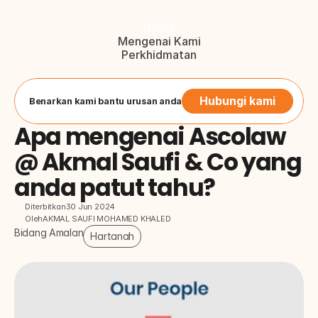
Home
Mengenai Kami
Perkhidmatan
Blog
Hubungi Kami
Button
Hubungi kami
Benarkan kami bantu urusan anda
Apa mengenai Ascolaw 
@ Akmal Saufi & Co yang 
anda patut tahu?
Diterbitkan
30 Jun 2024
Oleh
AKMAL SAUFI MOHAMED KHALED
Bidang Amalan
Hartanah