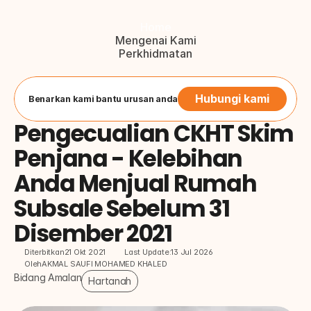
Home
Mengenai Kami
Perkhidmatan
Blog
Hubungi Kami
Button
Hubungi kami
Benarkan kami bantu urusan anda
Pengecualian CKHT Skim 
Penjana - Kelebihan 
Anda Menjual Rumah 
Subsale Sebelum 31 
Disember 2021
Diterbitkan
21 Okt 2021
Last Update:
13 Jul 2026
Oleh
AKMAL SAUFI MOHAMED KHALED
Bidang Amalan
Hartanah