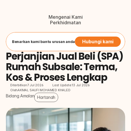
Home
Mengenai Kami
Perkhidmatan
Blog
Hubungi Kami
Button
Hubungi kami
Benarkan kami bantu urusan anda
Perjanjian Jual Beli (SPA) 
Rumah Subsale: Terma, 
Kos & Proses Lengkap
Diterbitkan
7 Jul 2026
Last Update:
13 Jul 2026
Oleh
AKMAL SAUFI MOHAMED KHALED
Bidang Amalan
Hartanah