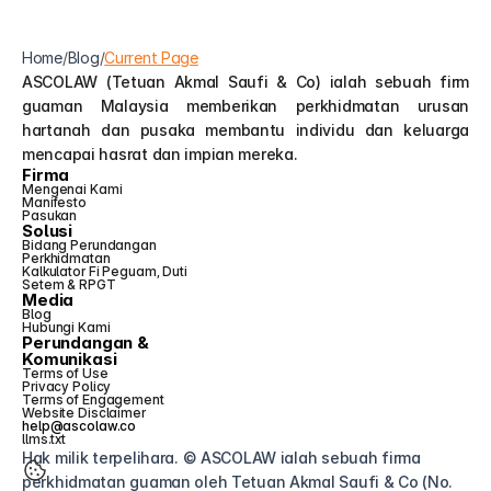
Home
/
Blog
/
Current Page
ASCOLAW (Tetuan Akmal Saufi & Co) ialah sebuah firm 
guaman Malaysia memberikan perkhidmatan urusan 
hartanah dan pusaka membantu individu dan keluarga 
mencapai hasrat dan impian mereka.
Firma
Mengenai Kami
Manifesto
Pasukan
Solusi
Bidang Perundangan
Perkhidmatan
Kalkulator Fi Peguam, Duti 
Setem & RPGT
Media
Blog
Hubungi Kami
Perundangan &
Komunikasi
Terms of Use
Privacy Policy
Terms of Engagement
Website Disclaimer
help@ascolaw.co
llms.txt
Hak milik terpelihara. © ASCOLAW ialah sebuah firma 
perkhidmatan guaman oleh Tetuan Akmal Saufi & Co (No. 