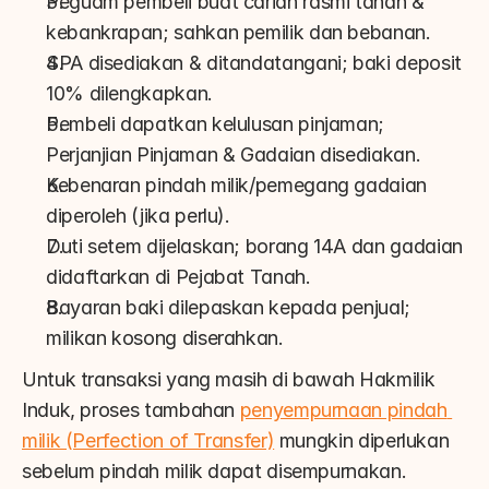
Peguam pembeli buat carian rasmi tanah & 
kebankrapan; sahkan pemilik dan bebanan.
SPA disediakan & ditandatangani; baki deposit 
10% dilengkapkan.
Pembeli dapatkan kelulusan pinjaman; 
Perjanjian Pinjaman & Gadaian disediakan.
Kebenaran pindah milik/pemegang gadaian 
diperoleh (jika perlu).
Duti setem dijelaskan; borang 14A dan gadaian 
didaftarkan di Pejabat Tanah.
Bayaran baki dilepaskan kepada penjual; 
milikan kosong diserahkan.
Untuk transaksi yang masih di bawah Hakmilik 
Induk, proses tambahan 
penyempurnaan pindah 
milik (Perfection of Transfer)
 mungkin diperlukan 
sebelum pindah milik dapat disempurnakan.