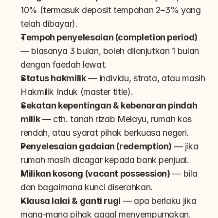
10% (termasuk deposit tempahan 2–3% yang 
telah dibayar).
Tempoh penyelesaian (completion period)
— biasanya 3 bulan, boleh dilanjutkan 1 bulan 
dengan faedah lewat.
Status hakmilik
 — individu, strata, atau masih 
Hakmilik Induk (master title).
Sekatan kepentingan & kebenaran pindah 
milik
 — cth. tanah rizab Melayu, rumah kos 
rendah, atau syarat pihak berkuasa negeri.
Penyelesaian gadaian (redemption)
 — jika 
rumah masih dicagar kepada bank penjual.
Milikan kosong (vacant possession)
 — bila 
dan bagaimana kunci diserahkan.
Klausa lalai & ganti rugi
 — apa berlaku jika 
mana-mana pihak gagal menyempurnakan.