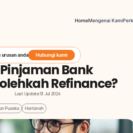
Home
Mengenai Kami
Per
Hubungi kami
 urusan anda
 Pinjaman Bank 
olehkah Refinance?
Last Update:
13 Jul 2026
an Pusaka
Hartanah