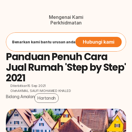
Home
Mengenai Kami
Perkhidmatan
Blog
Hubungi Kami
Button
Hubungi kami
Benarkan kami bantu urusan anda
Panduan Penuh Cara 
Jual Rumah 'Step by Step' 
2021
Diterbitkan
15 Sep 2021
Oleh
AKMAL SAUFI MOHAMED KHALED
Bidang Amalan
Hartanah