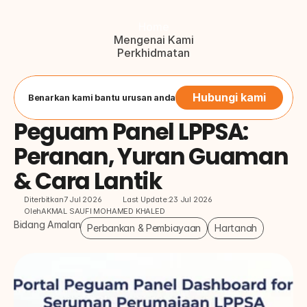
Home
Mengenai Kami
Perkhidmatan
Blog
Hubungi Kami
Button
Hubungi kami
Benarkan kami bantu urusan anda
Peguam Panel LPPSA: 
Peranan, Yuran Guaman 
& Cara Lantik
Diterbitkan
7 Jul 2026
Last Update:
23 Jul 2026
Oleh
AKMAL SAUFI MOHAMED KHALED
Bidang Amalan
Perbankan & Pembiayaan
Hartanah