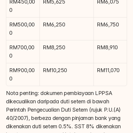
RM450,00
RM5,625
RM6,075
0
RM500,00
RM6,250
RM6,750
0
RM700,00
RM8,250
RM8,910
0
RM900,00
RM10,250
RM11,070
0
Nota penting: dokumen pembiayaan LPPSA 
dikecualikan daripada duti setem di bawah 
Perintah Pengecualian Duti Setem (rujuk P.U.(A) 
40/2007), berbeza dengan pinjaman bank yang 
dikenakan duti setem 0.5%. SST 8% dikenakan 