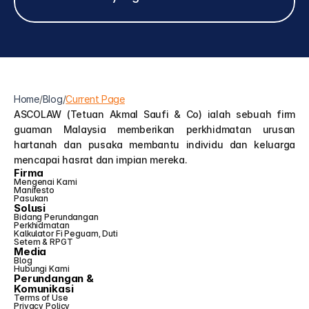
Home
/
Blog
/
Current Page
ASCOLAW (Tetuan Akmal Saufi & Co) ialah sebuah firm 
guaman Malaysia memberikan perkhidmatan urusan 
hartanah dan pusaka membantu individu dan keluarga 
mencapai hasrat dan impian mereka.
Firma
Mengenai Kami
Manifesto
Pasukan
Solusi
Bidang Perundangan
Perkhidmatan
Kalkulator Fi Peguam, Duti 
Setem & RPGT
Media
Blog
Hubungi Kami
Perundangan &
Komunikasi
Terms of Use
Privacy Policy