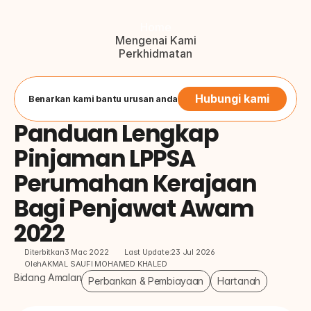
Home
Mengenai Kami
Perkhidmatan
Blog
Hubungi Kami
Button
Hubungi kami
Benarkan kami bantu urusan anda
Panduan Lengkap 
Pinjaman LPPSA 
Perumahan Kerajaan 
Bagi Penjawat Awam 
2022
Diterbitkan
3 Mac 2022
Last Update:
23 Jul 2026
Oleh
AKMAL SAUFI MOHAMED KHALED
Bidang Amalan
Perbankan & Pembiayaan
Hartanah