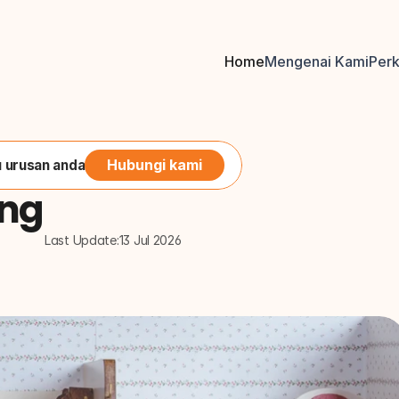
Home
Mengenai Kami
Per
Hubungi kami
 urusan anda
ang
Last Update:
13 Jul 2026