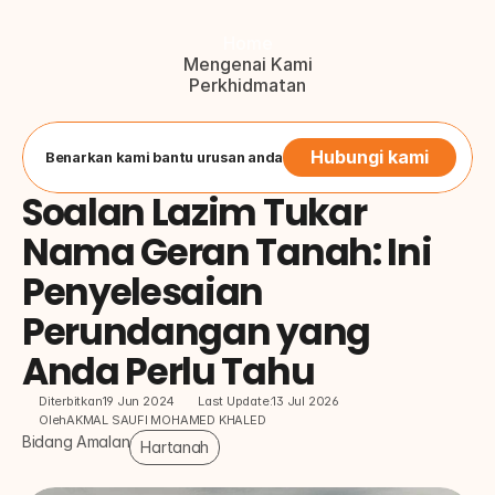
Home
Mengenai Kami
Perkhidmatan
Blog
Hubungi Kami
Button
Hubungi kami
Benarkan kami bantu urusan anda
Soalan Lazim Tukar 
Nama Geran Tanah: Ini 
Penyelesaian 
Perundangan yang 
Anda Perlu Tahu
Diterbitkan
19 Jun 2024
Last Update:
13 Jul 2026
Oleh
AKMAL SAUFI MOHAMED KHALED
Bidang Amalan
Hartanah