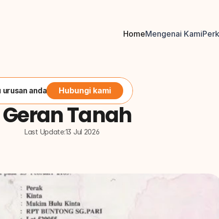
Home
Mengenai Kami
Per
Hubungi kami
 urusan anda
 Geran Tanah
Last Update:
13 Jul 2026