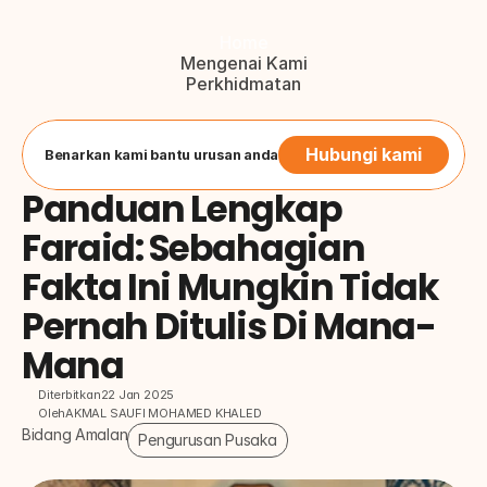
Home
Mengenai Kami
Perkhidmatan
Blog
Hubungi Kami
Button
Hubungi kami
Benarkan kami bantu urusan anda
Panduan Lengkap 
Faraid: Sebahagian 
Fakta Ini Mungkin Tidak 
Pernah Ditulis Di Mana-
Mana
Diterbitkan
22 Jan 2025
Oleh
AKMAL SAUFI MOHAMED KHALED
Bidang Amalan
Pengurusan Pusaka