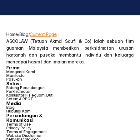
Home
/
Blog
/
Current Page
ASCOLAW (Tetuan Akmal Saufi & Co) ialah sebuah firm 
guaman Malaysia memberikan perkhidmatan urusan 
hartanah dan pusaka membantu individu dan keluarga 
mencapai hasrat dan impian mereka.
Firma
Mengenai Kami
Manifesto
Pasukan
Solusi
Bidang Perundangan
Perkhidmatan
Kalkulator Fi Peguam, Duti 
Setem & RPGT
Media
Blog
Hubungi Kami
Perundangan &
Komunikasi
Terms of Use
Privacy Policy
Terms of Engagement
Website Disclaimer
help@ascolaw.co