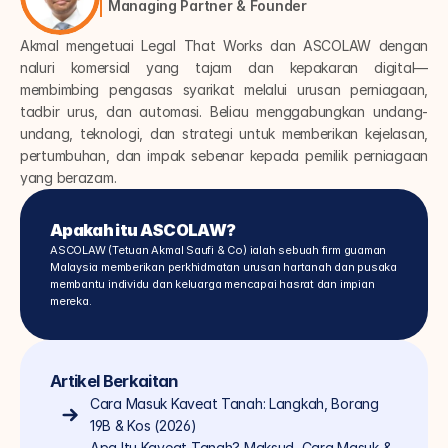
Managing Partner & Founder
Akmal mengetuai Legal That Works dan ASCOLAW dengan 
naluri komersial yang tajam dan kepakaran digital—
membimbing pengasas syarikat melalui urusan perniagaan, 
tadbir urus, dan automasi. Beliau menggabungkan undang-
undang, teknologi, dan strategi untuk memberikan kejelasan, 
pertumbuhan, dan impak sebenar kepada pemilik perniagaan 
yang berazam.
Apakah itu ASCOLAW?
ASCOLAW (Tetuan Akmal Saufi & Co) ialah sebuah firm guaman 
Malaysia memberikan perkhidmatan urusan hartanah dan pusaka 
membantu individu dan keluarga mencapai hasrat dan impian 
mereka.
Artikel Berkaitan
Cara Masuk Kaveat Tanah: Langkah, Borang 
19B & Kos (2026)
Apa Itu Kaveat Tanah? Maksud, Cara Masuk & 