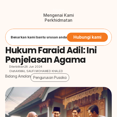
Home
Mengenai Kami
Perkhidmatan
Blog
Hubungi Kami
Button
Hubungi kami
Benarkan kami bantu urusan anda
Hukum Faraid Adil: Ini 
Penjelasan Agama
Diterbitkan
28 Jun 2024
Oleh
AKMAL SAUFI MOHAMED KHALED
Bidang Amalan
Pengurusan Pusaka