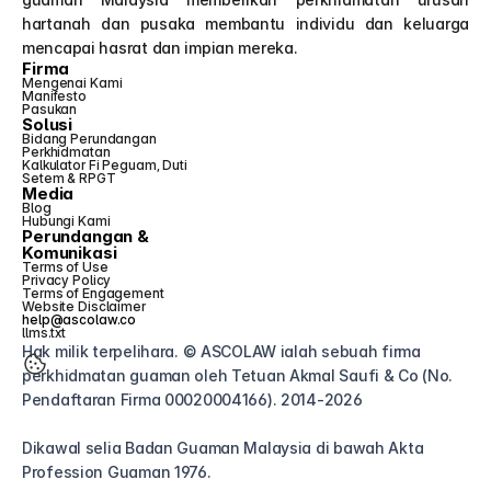
hartanah dan pusaka membantu individu dan keluarga 
mencapai hasrat dan impian mereka.
Firma
Mengenai Kami
Manifesto
Pasukan
Solusi
Bidang Perundangan
Perkhidmatan
Kalkulator Fi Peguam, Duti 
Setem & RPGT
Media
Blog
Hubungi Kami
Perundangan &
Komunikasi
Terms of Use
Privacy Policy
Terms of Engagement
Website Disclaimer
help@ascolaw.co
llms.txt
Hak milik terpelihara. © ASCOLAW ialah sebuah firma 
perkhidmatan guaman oleh Tetuan Akmal Saufi & Co (No. 
Pendaftaran Firma 00020004166). 2014-2026
Dikawal selia Badan Guaman Malaysia di bawah Akta 
Profession Guaman 1976.