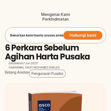
Home
Mengenai Kami
Perkhidmatan
Blog
Hubungi Kami
Button
Hubungi kami
Benarkan kami bantu urusan anda
6 Perkara Sebelum 
Agihan Harta Pusaka
Diterbitkan
7 Jun 2023
Oleh
AKMAL SAUFI MOHAMED KHALED
Bidang Amalan
Pengurusan Pusaka