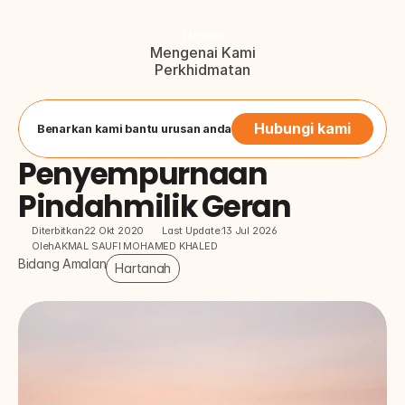
Home
Mengenai Kami
Perkhidmatan
Blog
Hubungi Kami
Button
Hubungi kami
Benarkan kami bantu urusan anda
Penyempurnaan 
Pindahmilik Geran
Diterbitkan
22 Okt 2020
Last Update:
13 Jul 2026
Oleh
AKMAL SAUFI MOHAMED KHALED
Bidang Amalan
Hartanah