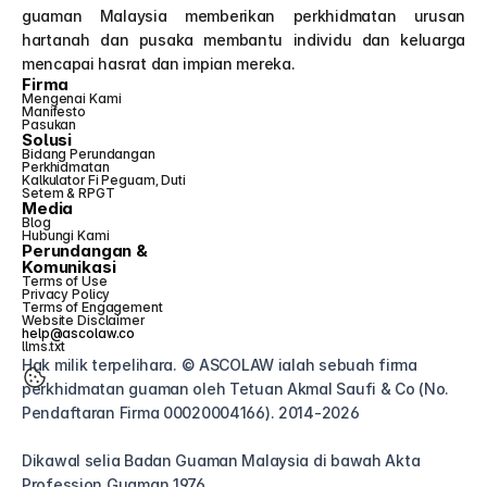
guaman Malaysia memberikan perkhidmatan urusan 
hartanah dan pusaka membantu individu dan keluarga 
mencapai hasrat dan impian mereka.
Firma
Mengenai Kami
Manifesto
Pasukan
Solusi
Bidang Perundangan
Perkhidmatan
Kalkulator Fi Peguam, Duti 
Setem & RPGT
Media
Blog
Hubungi Kami
Perundangan &
Komunikasi
Terms of Use
Privacy Policy
Terms of Engagement
Website Disclaimer
help@ascolaw.co
llms.txt
Hak milik terpelihara. © ASCOLAW ialah sebuah firma 
perkhidmatan guaman oleh Tetuan Akmal Saufi & Co (No. 
Pendaftaran Firma 00020004166). 2014-2026
Dikawal selia Badan Guaman Malaysia di bawah Akta 
Profession Guaman 1976.