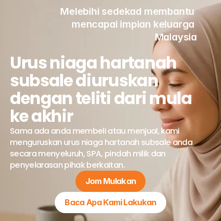
Melebihi sedekad membantu 
mencapai impian keluarga 
Malaysia
Urus niaga hartanah 
subsale diuruskan 
dengan teliti dari mula 
ke akhir
Sama ada anda membeli atau menjual, kami 
menguruskan urus niaga hartanah subsale anda 
secara menyeluruh, SPA, pindah milik dan 
penyelarasan pihak berkaitan.
Jom Mulakan
Baca Apa Kami Lakukan