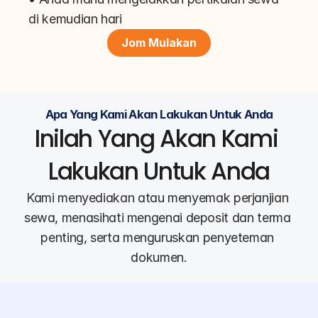
di kemudian hari
Jom Mulakan
Apa Yang Kami Akan Lakukan Untuk Anda
Inilah Yang Akan Kami 
Lakukan Untuk Anda
Kami menyediakan atau menyemak perjanjian 
sewa, menasihati mengenai deposit dan terma 
penting, serta menguruskan penyeteman 
dokumen.