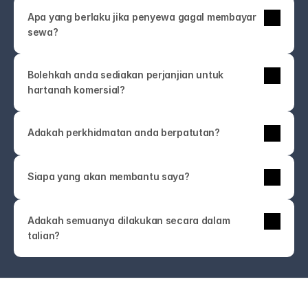
Apa yang berlaku jika penyewa gagal membayar 
Perjanjian yang baik memperuntukkan langkah 
sewa?
pemulihan. Kami boleh menasihati langkah 
seterusnya jika berlaku.
Bolehkah anda sediakan perjanjian untuk 
hartanah komersial?
Ya, kami menyediakan perjanjian sewa untuk 
hartanah kediaman dan komersial.
Struktur yuran kami yang telus bermakna tiada 
kejutan bil. Keahlian memberikan kadar terbaik, 
Adakah perkhidmatan anda berpatutan?
tetapi perkhidmatan sekali sahaja juga direka 
Semua perkhidmatan kami disampaikan oleh 
untuk jelas dan berdaya saing. Anda akan sentiasa 
peguam berlesen kami di bawah Badan Peguam 
tahu apa yang anda bayar.
Siapa yang akan membantu saya?
Malaysia dengan pengalaman terbukti merentasi 
pelbagai industri. Anda akan bekerja dengan 
Kami akan mengutamakan proses secara atas 
pasukan guaman sebenar, bukan chatbot atau 
Adakah semuanya dilakukan secara dalam 
talian untuk membantu ada menyelesaikan secara 
khidmat pelanggan biasa.
talian?
pantas dan mudah. Walau bagaimanapun bagi 
perkara yang memerlukan kehadiran anda kami 
akan memaklumkan kepada anda bagi tujuan 
sesuatu transaksi.