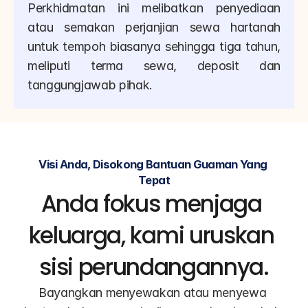
Perkhidmatan ini melibatkan penyediaan 
atau semakan perjanjian sewa hartanah 
untuk tempoh biasanya sehingga tiga tahun, 
meliputi terma sewa, deposit dan 
tanggungjawab pihak.
Visi Anda, Disokong Bantuan Guaman Yang 
Tepat
Anda fokus menjaga 
keluarga, kami uruskan 
sisi perundangannya.
Bayangkan menyewakan atau menyewa 