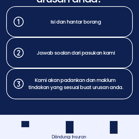
Isi dan hantar borang
Jawab soalan dari pasukan kami
Kami akan padankan dan maklum 
tindakan yang sesuai buat urusan anda.
Dilindungi Insuran 