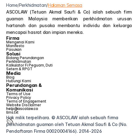
Home
/
Perkhidmatan
/
Halaman Semasa
ASCOLAW (Tetuan Akmal Saufi & Co) ialah sebuah firm 
guaman Malaysia memberikan perkhidmatan urusan 
hartanah dan pusaka membantu individu dan keluarga 
mencapai hasrat dan impian mereka.
Firma
Mengenai Kami
Manifesto
Pasukan
Solusi
Bidang Perundangan
Perkhidmatan
Kalkulator Fi Peguam, Duti 
Setem & RPGT
Media
Blog
Hubungi Kami
Perundangan &
Komunikasi
Terms of Use
Privacy Policy
Terms of Engagement
Website Disclaimer
help@ascolaw.co
llms.txt
Hak milik terpelihara. © ASCOLAW ialah sebuah firma 
perkhidmatan guaman oleh Tetuan Akmal Saufi & Co (No. 
Pendaftaran Firma 00020004166). 2014-2026