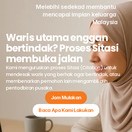
Melebihi sedekad membantu 
mencapai impian keluarga 
Malaysia
Waris utama enggan 
bertindak? Proses Sitasi 
membuka jalan
Kami menguruskan proses Sitasi (Citation) untuk 
mendesak waris yang berhak agar bertindak, atau 
membenarkan pemohon lain mengambil alih 
pentadbiran pusaka.
Jom Mulakan
Baca Apa Kami Lakukan