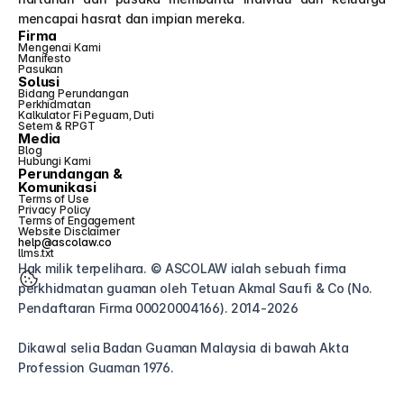
mencapai hasrat dan impian mereka.
Firma
Mengenai Kami
Manifesto
Pasukan
Solusi
Bidang Perundangan
Perkhidmatan
Kalkulator Fi Peguam, Duti 
Setem & RPGT
Media
Blog
Hubungi Kami
Perundangan &
Komunikasi
Terms of Use
Privacy Policy
Terms of Engagement
Website Disclaimer
help@ascolaw.co
llms.txt
Hak milik terpelihara. © ASCOLAW ialah sebuah firma 
perkhidmatan guaman oleh Tetuan Akmal Saufi & Co (No. 
Pendaftaran Firma 00020004166). 2014-2026
Dikawal selia Badan Guaman Malaysia di bawah Akta 
Profession Guaman 1976.