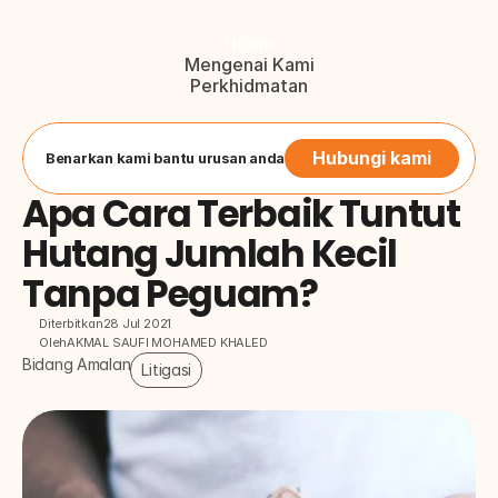
Home
Mengenai Kami
Perkhidmatan
Blog
Hubungi Kami
Button
Hubungi kami
Benarkan kami bantu urusan anda
Apa Cara Terbaik Tuntut 
Hutang Jumlah Kecil 
Tanpa Peguam?
Diterbitkan
28 Jul 2021
Oleh
AKMAL SAUFI MOHAMED KHALED
Bidang Amalan
Litigasi