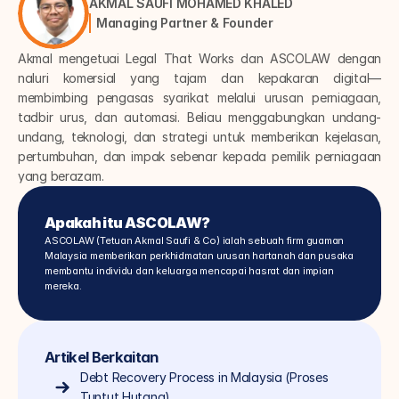
AKMAL SAUFI MOHAMED KHALED
Managing Partner & Founder
Akmal mengetuai Legal That Works dan ASCOLAW dengan 
naluri komersial yang tajam dan kepakaran digital—
membimbing pengasas syarikat melalui urusan perniagaan, 
tadbir urus, dan automasi. Beliau menggabungkan undang-
undang, teknologi, dan strategi untuk memberikan kejelasan, 
pertumbuhan, dan impak sebenar kepada pemilik perniagaan 
yang berazam.
Apakah itu ASCOLAW?
ASCOLAW (Tetuan Akmal Saufi & Co) ialah sebuah firm guaman 
Malaysia memberikan perkhidmatan urusan hartanah dan pusaka 
membantu individu dan keluarga mencapai hasrat dan impian 
mereka.
Artikel Berkaitan
Debt Recovery Process in Malaysia (Proses 
Tuntut Hutang)