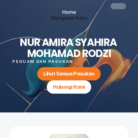
Home
Mengenai Kami
Perkhidmatan
Blog
Hubungi Kami
NUR AMIRA SYAHIRA 
Button
MOHAMAD RODZI
PEGUAM DAN PASUKAN
Lihat Semua Pasukan
Hubungi Kami