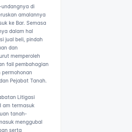
-undangnya di 
ruskan amalannya 
suk ke Bar. Semasa 
nya dalam hal 
jual beli, pindah 
aan dan 
urut memperoleh 
n fail pembahagian 
n permohonan 
dan Pejabat Tanah.

batan Litigasi 
il am termasuk 
tuan tanah-
masuk menggubal 
an serta 