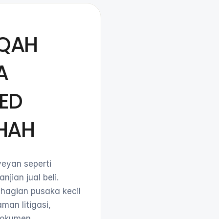
IQAH
A
ED
HAH
eyan seperti
jian jual beli.
hagian pusaka kecil
an litigasi,
dokumen