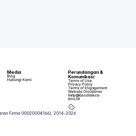
Media
Perundangan &
Blog
Komunikasi
Hubungi Kami
Terms of Use
Privacy Policy
Terms of Engagement
Website Disclaimer
help@ascolaw.co
llms.txt
taran Firma 00020004166). 2014-2026