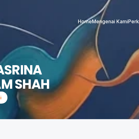
Home
Mengenai Kami
Per
SRINA 
M SHAH
i