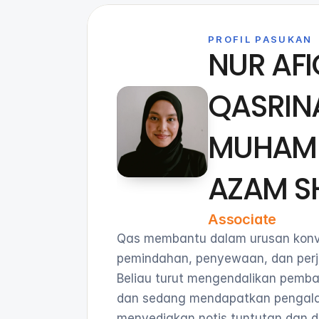
PROFIL PASUKAN
NUR AF
QASRIN
MUHAM
AZAM S
Associate
Qas membantu dalam urusan konv
pemindahan, penyewaan, dan perjan
Beliau turut mengendalikan pemba
dan sedang mendapatkan pengalam
menyediakan notis tuntutan dan 