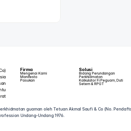
Firma
Solusi
o) 
Mengenai Kami
Bidang Perundangan
ia 
Manifesto
Perkhidmatan
Pasukan
Kalkulator Fi Peguam, Duti 
an 
Setem & RPGT
tu 
at 
 perkhidmatan guaman oleh Tetuan Akmal Saufi & Co (No. Pendaf
Profession Undang-Undang 1976.