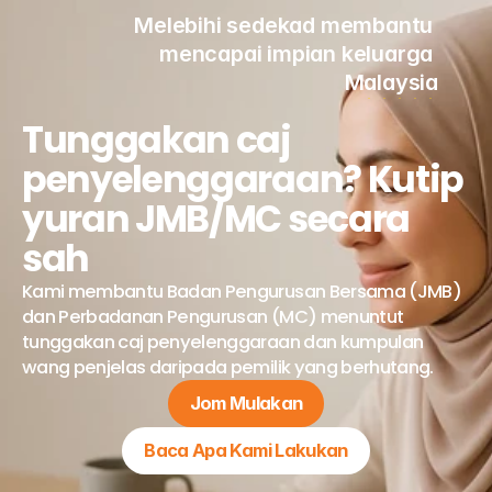
Melebihi sedekad membantu 
mencapai impian keluarga 
Malaysia
Tunggakan caj 
penyelenggaraan? Kutip 
yuran JMB/MC secara 
sah
Kami membantu Badan Pengurusan Bersama (JMB) 
dan Perbadanan Pengurusan (MC) menuntut 
tunggakan caj penyelenggaraan dan kumpulan 
wang penjelas daripada pemilik yang berhutang.
Jom Mulakan
Baca Apa Kami Lakukan