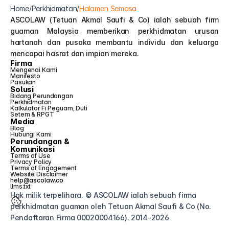
Home
/
Perkhidmatan
/
Halaman Semasa
ASCOLAW (Tetuan Akmal Saufi & Co) ialah sebuah firm 
guaman Malaysia memberikan perkhidmatan urusan 
hartanah dan pusaka membantu individu dan keluarga 
mencapai hasrat dan impian mereka.
Firma
Mengenai Kami
Manifesto
Pasukan
Solusi
Bidang Perundangan
Perkhidmatan
Kalkulator Fi Peguam, Duti 
Setem & RPGT
Media
Blog
Hubungi Kami
Perundangan &
Komunikasi
Terms of Use
Privacy Policy
Terms of Engagement
Website Disclaimer
help@ascolaw.co
llms.txt
Hak milik terpelihara. © ASCOLAW ialah sebuah firma 
perkhidmatan guaman oleh Tetuan Akmal Saufi & Co (No. 
Pendaftaran Firma 00020004166). 2014-2026